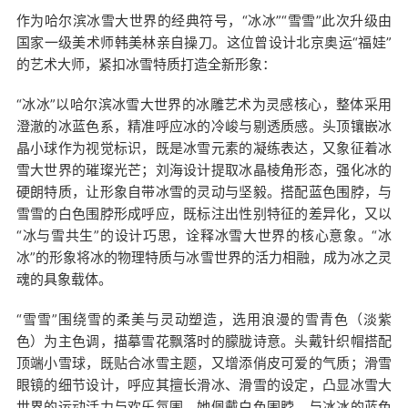
作为哈尔滨冰雪大世界的经典符号，
“冰冰”“雪雪”此次升级由
国家一级美术师韩美林亲自操刀。这位曾设计北京奥运“福娃”
的艺术大师，紧扣冰雪特质打造全新形象：
“冰冰”以哈尔滨冰雪大世界的冰雕艺术为灵感核心，整体采用
澄澈的冰蓝色系，精准呼应冰的冷峻与剔透质感。头顶镶嵌冰
晶小球作为视觉标识，既是冰雪元素的凝练表达，又象征着冰
雪大世界的璀璨光芒；刘海设计提取冰晶棱角形态，强化冰的
硬朗特质，让形象自带冰雪的灵动与坚毅。搭配蓝色围脖，与
雪雪的白色围脖形成呼应，既标注出性别特征的差异化，又以
“冰与雪共生”的设计巧思，诠释冰雪大世界的核心意象。“冰
冰”的形象将冰的物理特质与冰雪世界的活力相融，成为冰之灵
魂的具象载体。
“雪雪”围绕雪的柔美与灵动塑造，选用浪漫的雪青色（淡紫
色）为主色调，描摹雪花飘落时的朦胧诗意。头戴针织帽搭配
顶端小雪球，既贴合冰雪主题，又增添俏皮可爱的气质；滑雪
眼镜的细节设计，呼应其擅长滑冰、滑雪的设定，凸显冰雪大
世界的运动活力与欢乐氛围。她佩戴白色围脖，与冰冰的蓝色